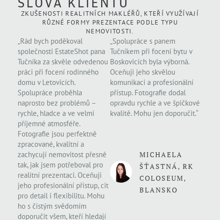
SLOVA KLIENTŮ
ZKUŠENOSTI REALITNÍCH MAKLÉŘŮ, KTEŘÍ VYUŽÍVAJÍ
RŮZNÉ FORMY PREZENTACE PODLE TYPU
NEMOVITOSTI.
„Rád bych poděkoval
„Spolupráce s panem
společnosti EstateShot pana
Tučníkem při focení bytu v
Tučníka za skvěle odvedenou
Boskovicích byla výborná.
práci při focení rodinného
Oceňuji jeho skvělou
domu v Letovicích.
komunikaci a profesionální
Spolupráce proběhla
přístup. Fotografie dodal
naprosto bez problémů –
opravdu rychle a ve špičkové
rychle, hladce a ve velmi
kvalitě. Mohu jen doporučit.“
příjemné atmosféře.
Fotografie jsou perfektně
zpracované, kvalitní a
zachycují nemovitost přesně
MICHAELA
tak, jak jsem potřeboval pro
ŠŤASTNÁ, RK
realitní prezentaci. Oceňuji
COLOSEUM,
jeho profesionální přístup, cit
BLANSKO
pro detail i flexibilitu. Mohu
ho s čistým svědomím
doporučit všem, kteří hledají