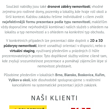
Součástí nabídky jsou také
dronové záběry nemovitostí
, vhodné
zejména pro rodinné domy, pozemky a lokality, kde hraje roli okolí a
širší kontext. Každou zakázku řešíme individuálně s cílem zvolit
nejefektivnější formu prezentace podle typu nemovitosti
, makléřům
vždy doporučíme nejvhodnější kombinaci našich služeb s ohledem na
lokalitu a typ nemovitosti a s ohledem na konkrétní typ obchodu.
V konkrétních případech lze prezentaci dále doplnit o
2D a 3D
půdorysy nemovitostí
, které usnadňují orientaci v dispozici, nebo o
virtuální staging
, využívaný především u prázdných či hůře
prezentovatelných prostor. Tyto doplňkové služby volíme cíleně tam,
kde zvyšují srozumitelnost prezentace a pomáhají zájemcům lépe si
nemovitost představit.
Působíme především v lokalitách
Brno, Blansko, Boskovice, Kuřim,
Vyškov a okolí
, kde dlouhodobě spolupracujeme s realitními
kancelářemi na systematické prezentaci jejich zakázek.
NAŠI KLIENTI