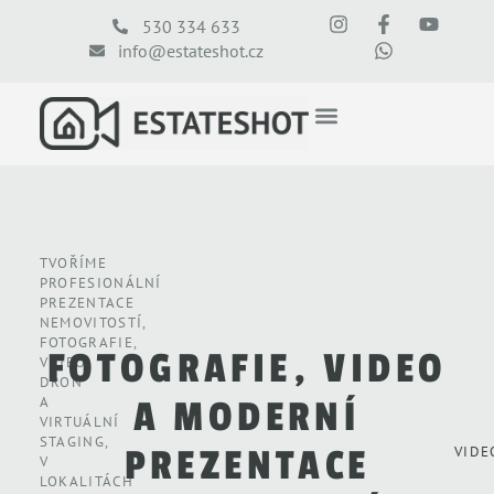
530 334 633
info@estateshot.cz
TVOŘÍME
PROFESIONÁLNÍ
PREZENTACE
NEMOVITOSTÍ,
FOTOGRAFIE,
FOTOGRAFIE, VIDEO
VIDEO,
DRON
A
A MODERNÍ
VIRTUÁLNÍ
STAGING,
PREZENTACE
VIDE
V
LOKALITÁCH