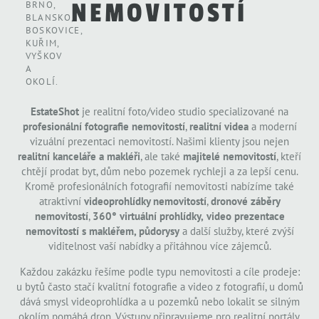
NEMOVITOSTÍ
BRNO,
BLANSKO,
BOSKOVICE,
KUŘIM,
VYŠKOV
A
OKOLÍ.
EstateShot
je realitní foto/video studio specializované na
profesionální fotografie nemovitostí
,
realitní videa
a moderní
vizuální prezentaci nemovitostí. Našimi klienty jsou nejen
realitní kanceláře a makléři
, ale také
majitelé nemovitostí
, kteří
chtějí prodat byt, dům nebo pozemek rychleji a za lepší cenu.
Kromě profesionálních fotografií nemovitosti nabízíme také
atraktivní
videoprohlídky nemovitostí
,
dronové záběry
nemovitostí
,
360° virtuální prohlídky,
video prezentace
nemovitostí s makléřem, půdorysy
a další služby, které zvýší
viditelnost vaší nabídky a přitáhnou více zájemců.
Každou zakázku řešíme podle typu nemovitosti a cíle prodeje:
u bytů často stačí kvalitní fotografie a video z fotografií, u domů
dává smysl videoprohlídka a u pozemků nebo lokalit se silným
okolím pomáhá dron. Výstupy připravujeme pro realitní portály,