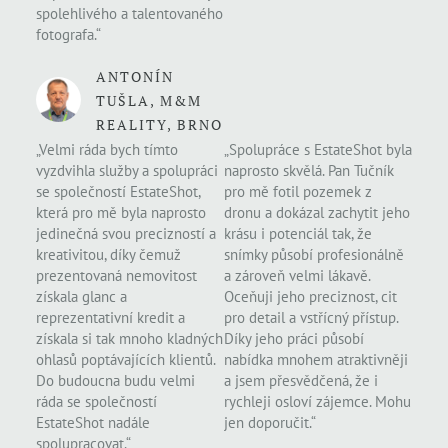
spolehlivého a talentovaného
fotografa.“
ANTONÍN
TUŠLA, M&M
REALITY, BRNO
„Velmi ráda bych tímto
„Spolupráce s EstateShot byla
vyzdvihla služby a spolupráci
naprosto skvělá. Pan Tučník
se společností EstateShot,
pro mě fotil pozemek z
která pro mě byla naprosto
dronu a dokázal zachytit jeho
jedinečná svou precizností a
krásu i potenciál tak, že
kreativitou, díky čemuž
snímky působí profesionálně
prezentovaná nemovitost
a zároveň velmi lákavě.
získala glanc a
Oceňuji jeho preciznost, cit
reprezentativní kredit a
pro detail a vstřícný přístup.
získala si tak mnoho kladných
Díky jeho práci působí
ohlasů poptávajících klientů.
nabídka mnohem atraktivněji
Do budoucna budu velmi
a jsem přesvědčená, že i
ráda se společností
rychleji osloví zájemce. Mohu
EstateShot nadále
jen doporučit.“
spolupracovat.“