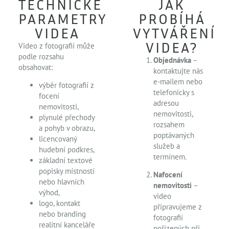
TECHNICKÉ
JAK
PARAMETRY
PROBÍHÁ
VIDEA
VYTVÁŘENÍ
VIDEA?
Video z fotografií může
podle rozsahu
Objednávka
–
obsahovat:
kontaktujte nás
e-mailem nebo
výběr fotografií z
telefonicky s
focení
adresou
nemovitosti,
nemovitosti,
plynulé přechody
rozsahem
a pohyb v obrazu,
poptávaných
licencovaný
služeb a
hudební podkres,
termínem.
základní textové
popisky místností
Nafocení
nebo hlavních
nemovitosti
–
výhod,
video
logo, kontakt
připravujeme z
nebo branding
fotografií
realitní kanceláře
pořízených při