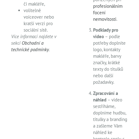
či makléře,
profesionálním
volitelně
focení
voiceover nebo
nemovitosti
.
kratší verzi pro
sociální sítě.
Podklady pro
Více informací najdete v
video
– podle
sekci
Obchodní a
potřeby doplníte
technické podmínky
.
logo, kontakty
makléře, barvy
značky, krátké
texty do titulků
nebo další
požadavky.
Zpracování a
náhled
– video
sestříháme,
doplníme hudbu,
titulky a branding
a zašleme Vám
náhled ke
kontrole spolu s