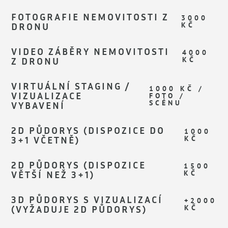
FOTOGRAFIE NEMOVITOSTI Z
3000
DRONU
KČ
VIDEO ZÁBĚRY NEMOVITOSTI
4000
Z DRONU
KČ
VIRTUÁLNÍ STAGING /
1000 KČ /
VIZUALIZACE
FOTO /
SCÉNU
VYBAVENÍ
2D PŮDORYS (DISPOZICE DO
1000
3+1 VČETNĚ)
KČ
2D PŮDORYS (DISPOZICE
1500
VĚTŠÍ NEŽ 3+1)
KČ
3D PŮDORYS S VIZUALIZACÍ
+2000
(VYŽADUJE 2D PŮDORYS)
KČ