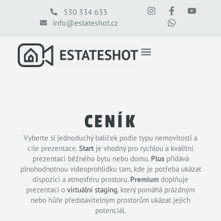
530 334 633
info@estateshot.cz
CENÍK
Vyberte si jednoduchý balíček podle typu nemovitosti a
cíle prezentace.
Start
je vhodný pro rychlou a kvalitní
prezentaci běžného bytu nebo domu.
Plus
přidává
plnohodnotnou videoprohlídku tam, kde je potřeba ukázat
dispozici a atmosféru prostoru.
Premium
doplňuje
prezentaci o
virtuální staging
, který pomáhá prázdným
nebo hůře představitelným prostorům ukázat jejich
potenciál.