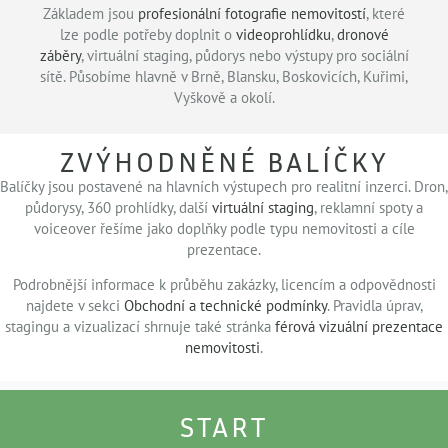
Základem jsou
profesionální fotografie nemovitostí
, které
lze podle potřeby doplnit o
videoprohlídku
,
dronové
záběry
, virtuální staging, půdorys nebo výstupy pro sociální
sítě. Působíme hlavně v Brně, Blansku, Boskovicích, Kuřimi,
Vyškově a okolí.
ZVÝHODNĚNÉ BALÍČKY
Balíčky jsou postavené na hlavních výstupech pro realitní inzerci. Dron,
půdorysy, 360 prohlídky, další
virtuální staging
, reklamní spoty a
voiceover řešíme jako doplňky podle typu nemovitosti a cíle
prezentace.
Podrobnější informace k průběhu zakázky, licencím a odpovědnosti
najdete v sekci
Obchodní a technické podmínky
. Pravidla úprav,
stagingu a vizualizací shrnuje také stránka
férová vizuální prezentace
nemovitosti
.
START